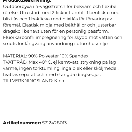
Produktbeskrivning:
Outdoorbyxa i 4-vägsstretch för bekväm och flexibel
rörelse. Utrustad med 2 fickor framtill, 1 benficka med
blixtlås och 1 bakficka med blixtlås för förvaring av
föremål. Elastisk midja med bälthällor och justerbar
dragsko i benavsluten för en personlig passform.
Fluorkarbonfri impregnering för skydd mot vatten och
smuts för långvarig användning i utomhusmiljö.
MATERIAL: 90% Polyester 10% Spandex
TVÄTTRÅD: Max 40° C, ej kemtvätt, strykning på låg
värme, ingen torktumling, inga blek eller sköljmedel,
tvättas separat och med stängda dragkedjor.
TILLVERKNINGSLAND: Kina
Artikelnummer:
5712428013