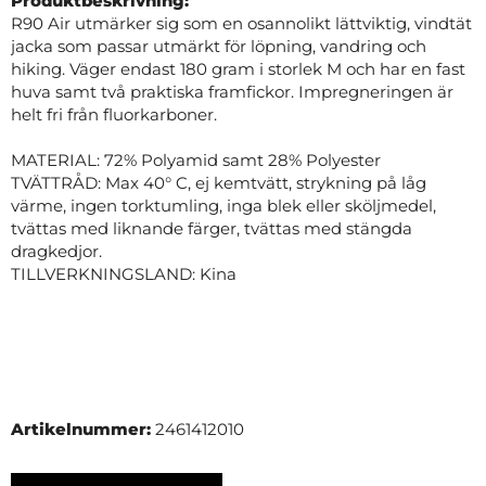
Produktbeskrivning:
R90 Air utmärker sig som en osannolikt lättviktig, vindtät
jacka som passar utmärkt för löpning, vandring och
hiking. Väger endast 180 gram i storlek M och har en fast
huva samt två praktiska framfickor. Impregneringen är
helt fri från fluorkarboner.
MATERIAL: 72% Polyamid samt 28% Polyester
TVÄTTRÅD: Max 40° C, ej kemtvätt, strykning på låg
värme, ingen torktumling, inga blek eller sköljmedel,
tvättas med liknande färger, tvättas med stängda
dragkedjor.
TILLVERKNINGSLAND: Kina
Artikelnummer:
2461412010