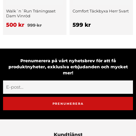
Walk´n´Run Träningsset
Comfort Täckbyxa Herr Svart
Dam Vinröd
500 kr
599 kr
999 kr
Prenumerera på vårt nyhetsbrev för att få
produktnyheter, exklusiva erbjudanden och mycket
mer!
PRENUMERERA
Kundtjänst