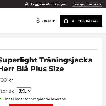
Logga in återförsäljare
Logga in
0
TILL KASSAN
Superlight Träningsjacka
Herr Blå Plus Size
799 kr
Storlek
Finns i lager för omgående leverans