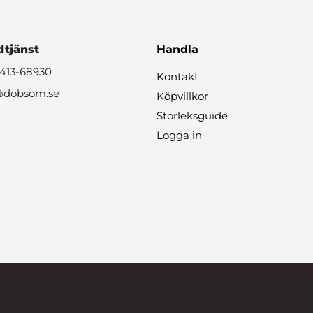
tjänst
Handla
0413-68930
Kontakt
@dobsom.se
Köpvillkor
Storleksguide
Logga in