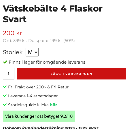
Vätskebälte 4 Flaskor
Svart
200 kr
Ord.
399 kr
. Du sparar
199 kr
(
50
%)
Storlek
Finns i lager för omgående leverans
LÄGG I VARUKORGEN
Fri Frakt över 200:- & Fri Retur
Leverans 1-4 arbetsdagar
Storleksguide klicka
här
.
Dobsom kundundersökning 2023 - 1525 svar