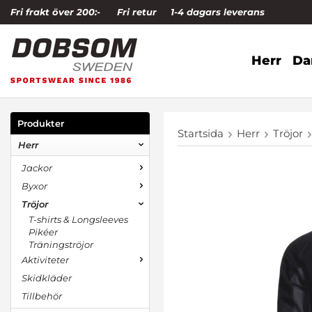
Fri frakt över 200:-
Fri retur
1-4 dagars leverans
Herr
D
Produkter
Startsida
Herr
Tröjor
Herr
Jackor
Byxor
Tröjor
T-shirts & Longsleeves
Pikéer
Träningströjor
Aktiviteter
Skidkläder
Tillbehör