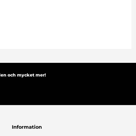
nden och mycket mer!
Information