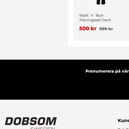
Walk´n´Run
Träningsset Dam
Vinröd
500 kr
999 kr
Prenumerera på vårt
Kund