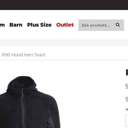
am
Barn
Plus Size
Outlet
R90 Hood Herr Svart