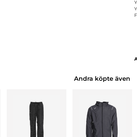
Y
Y
F
Andra köpte även