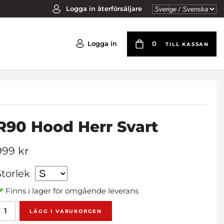
Logga in återförsäljare
Logga in
0
TILL KASSAN
R90 Hood Herr Svart
999 kr
Storlek
Finns i lager för omgående leverans
LÄGG I VARUKORGEN