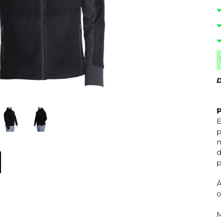
D
E
p
m
d
p
Ä
o
M