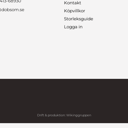
0413-68930
Kontakt
@dobsom.se
Köpvillkor
Storleksguide
Logga in
Drift & produktion:
Wikinggruppen