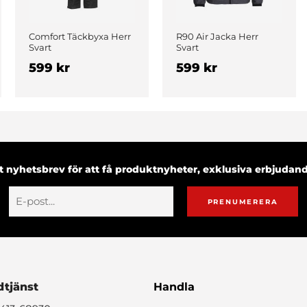
Comfort Täckbyxa Herr
R90 Air Jacka Herr
Svart
Svart
599 kr
599 kr
 nyhetsbrev för att få produktnyheter, exklusiva erbjuda
PRENUMERERA
tjänst
Handla