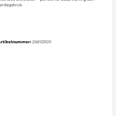
ardagsbruk.
Artikelnummer:
2681331011