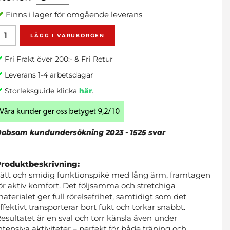
Finns i lager för omgående leverans
LÄGG I VARUKORGEN
Fri Frakt över 200:- & Fri Retur
Leverans 1-4 arbetsdagar
Storleksguide klicka
här
.
obsom kundundersökning 2023 - 1525 svar
Produktbeskrivning:
ätt och smidig funktionspiké med lång ärm, framtagen
ör aktiv komfort. Det följsamma och stretchiga
aterialet ger full rörelsefrihet, samtidigt som det
ffektivt transporterar bort fukt och torkar snabbt.
esultatet är en sval och torr känsla även under
ntensiva aktiviteter – perfekt för både träning och