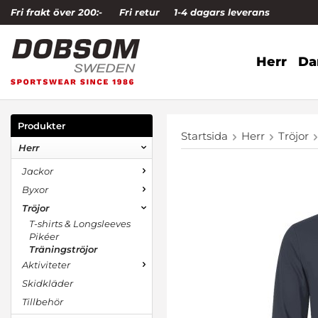
Fri frakt över 200:-
Fri retur
1-4 dagars leverans
Herr
D
Produkter
Startsida
Herr
Tröjor
Herr
Jackor
Byxor
Tröjor
T-shirts & Longsleeves
Pikéer
Träningströjor
Aktiviteter
Skidkläder
Tillbehör