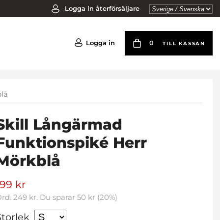
Logga in återförsäljare
Logga in
0
TILL KASSAN
blå
Skill Långärmad
Funktionspiké Herr
Mörkblå
199 kr
Ord.
249 kr
. Du sparar
50 kr
(
20
%)
Storlek