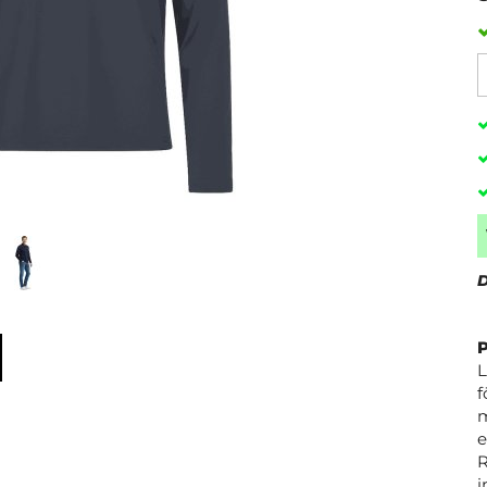
D
L
f
m
e
R
i