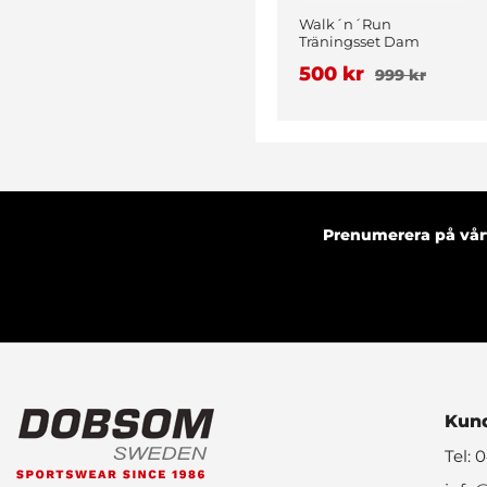
Walk´n´Run
Träningsset Dam
Vinröd
500 kr
999 kr
Prenumerera på vårt
Kund
Tel: 