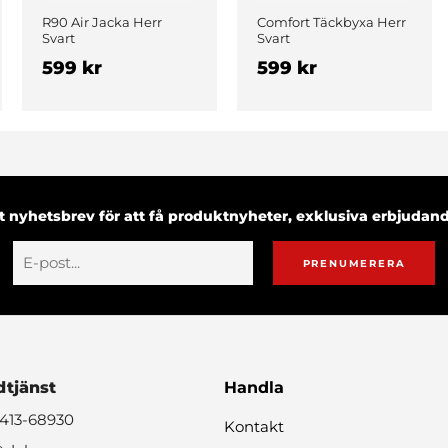
R90 Air Jacka Herr
Comfort Täckbyxa Herr
Svart
Svart
599 kr
599 kr
 nyhetsbrev för att få produktnyheter, exklusiva erbjuda
PRENUMERERA
tjänst
Handla
0413-68930
Kontakt