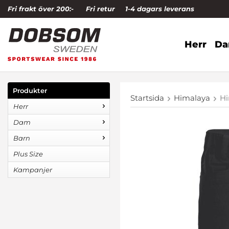
Fri frakt över 200:-
Fri retur
1-4 dagars leverans
Herr
D
Produkter
Startsida
Himalaya
Hi
Herr
Dam
Barn
Plus Size
Kampanjer