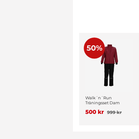
50%
Walk´n´Run
Träningsset Dam
Vinröd
500 kr
999 kr