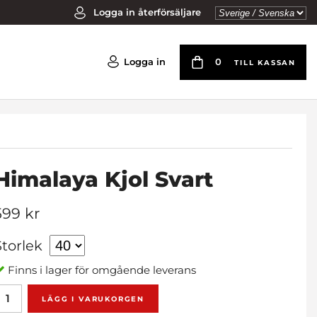
Logga in återförsäljare
Logga in
0
TILL KASSAN
Himalaya Kjol Svart
599 kr
Storlek
Finns i lager för omgående leverans
LÄGG I VARUKORGEN