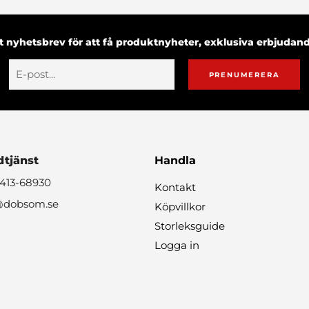
 nyhetsbrev för att få produktnyheter, exklusiva erbjuda
PRENUMERERA
tjänst
Handla
0413-68930
Kontakt
@dobsom.se
Köpvillkor
Storleksguide
Logga in