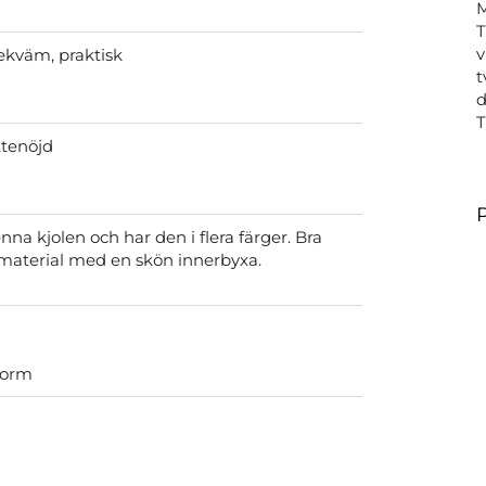
T
v
ekväm, praktisk
t
d
ttenöjd
nna kjolen och har den i flera färger. Bra
 material med en skön innerbyxa.
form