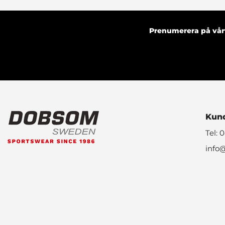
Prenumerera på vårt
Kund
Tel: 
info