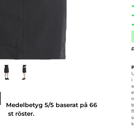
D
U
i
s
e
i
Medelbetyg
5
/5 baserat på
66
b
f
st röster.
s
k