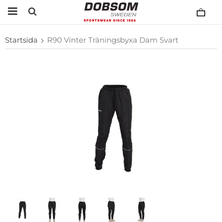
Startsida
R90 Vinter Träningsbyxa Dam Svart