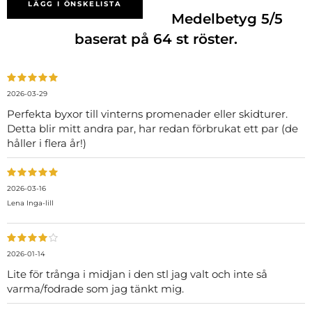
LÄGG I ÖNSKELISTA
Medelbetyg
5
/5
baserat på
64
st röster.
2026-03-29
Perfekta byxor till vinterns promenader eller skidturer.
Detta blir mitt andra par, har redan förbrukat ett par (de
håller i flera år!)
2026-03-16
Lena Inga-lill
2026-01-14
Lite för trånga i midjan i den stl jag valt och inte så
varma/fodrade som jag tänkt mig.