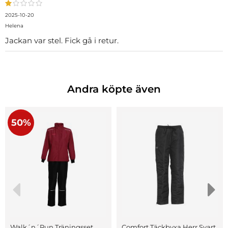
2025-10-20
Helena
Jackan var stel. Fick gå i retur.
Andra köpte även
50%
Walk´n´Run Träningsset
Comfort Täckbyxa Herr Svart