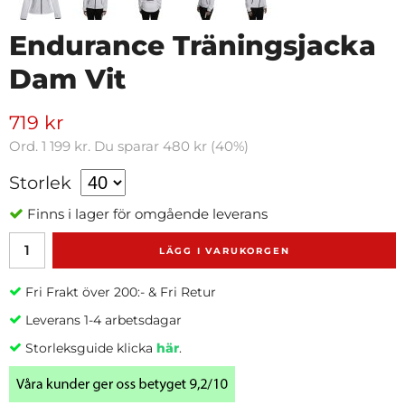
Endurance Träningsjacka
Dam Vit
719 kr
Ord.
1 199 kr
. Du sparar
480 kr
(
40
%)
Storlek
Finns i lager för omgående leverans
LÄGG I VARUKORGEN
Fri Frakt över 200:- & Fri Retur
Leverans 1-4 arbetsdagar
Storleksguide klicka
här
.