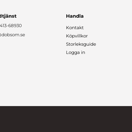
tjänst
Handla
0413-68930
Kontakt
@dobsom.se
Köpvillkor
Storleksguide
Logga in