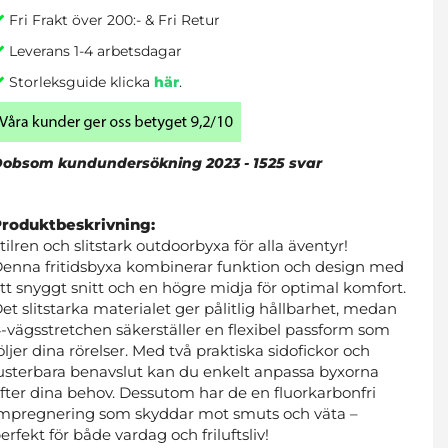
Fri Frakt över 200:- & Fri Retur
Leverans 1-4 arbetsdagar
Storleksguide klicka
här
.
obsom kundundersökning 2023 - 1525 svar
Produktbeskrivning:
tilren och slitstark outdoorbyxa för alla äventyr!
enna fritidsbyxa kombinerar funktion och design med
tt snyggt snitt och en högre midja för optimal komfort.
et slitstarka materialet ger pålitlig hållbarhet, medan
-vägsstretchen säkerställer en flexibel passform som
öljer dina rörelser. Med två praktiska sidofickor och
usterbara benavslut kan du enkelt anpassa byxorna
fter dina behov. Dessutom har de en fluorkarbonfri
mpregnering som skyddar mot smuts och väta –
erfekt för både vardag och friluftsliv!