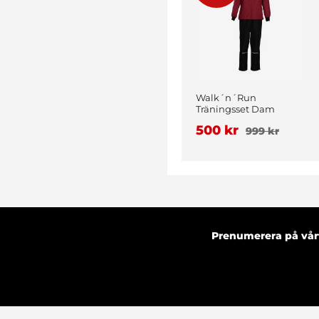
Walk´n´Run
Träningsset Dam
Vinröd
500 kr
999 kr
Prenumerera på vårt