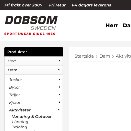
Fri frakt över 200:-
Fri retur
1-4 dagars leverans
Herr
D
Produkter
Startsida
Dam
Aktivit
Herr
Dam
Jackor
Byxor
Tröjor
Kjolar
Aktiviteter
Vandring & Outdoor
Löpning
Träning