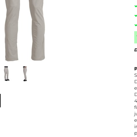
D
S
D
e
D
4
f
j
e
i
p