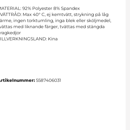
ATERIAL: 92% Polyester 8% Spandex
VÄTTRÅD: Max 40° C, ej kemtvätt, strykning på låg
ärme, ingen torktumling, inga blek eller sköljmedel,
vättas med liknande färger, tvättas med stängda
ragkedjor
TILLVERKNINGSLAND: Kina
Artikelnummer:
5587406031