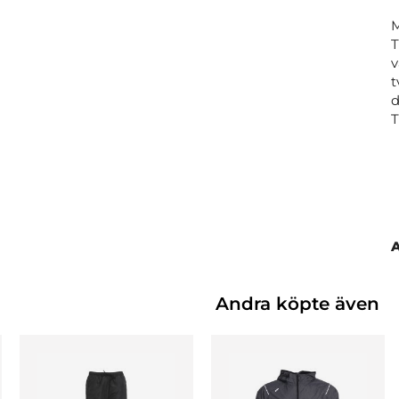
M
T
v
t
d
Andra köpte även