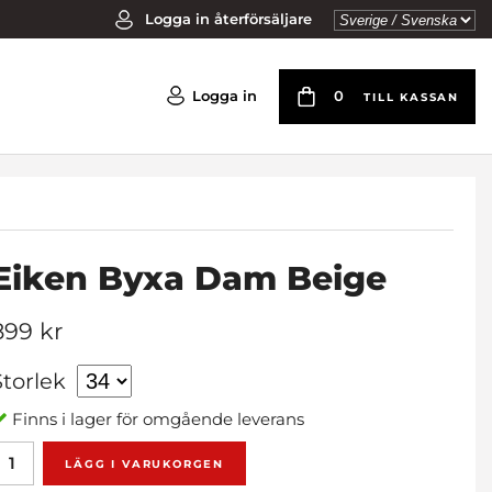
Logga in återförsäljare
Logga in
0
TILL KASSAN
Eiken Byxa Dam Beige
899 kr
Storlek
Finns i lager för omgående leverans
LÄGG I VARUKORGEN