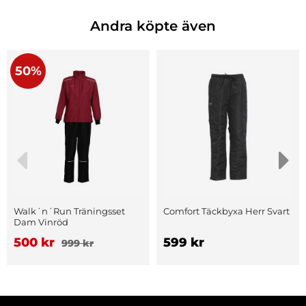
Andra köpte även
50%
Walk´n´Run Träningsset
Comfort Täckbyxa Herr Svart
Dam Vinröd
500 kr
599 kr
999 kr