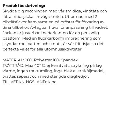
Produktbeskrivning:
Skydda dig mot vinden med vår smidiga, vindtäta och
lätta fritidsjacka i 4-vägsstretch. Utformad med 2
blixtlåsfickor fram samt en på bröstet för förvaring av
dina tillbehör. Avtagbar huva för anpassning till vädret.
Jackan är justerbar i nederkanten för en personlig
passform. Med en fluorkarbonfri impregnering som
skyddar mot vatten och smuts, är vår fritidsjacka det
perfekta valet för alla utomhusaktiviteter
MATERIAL: 90% Polyester 10% Spandex
TVÄTTRÅD: Max 40° C, ej kemtvätt, strykning på låg
värme, ingen torktumling, inga blek eller sköljmedel,
tvättas separat och med stängda dragkedjor.
TILLVERKNINGSLAND: Kina