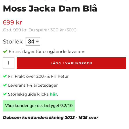
Moss Jacka Dam Blå
699 kr
Ord.
999 kr
. Du sparar
300 kr
(
30
%)
Storlek
Finns i lager för omgående leverans
LÄGG I VARUKORGEN
Fri Frakt över 200:- & Fri Retur
Leverans 1-4 arbetsdagar
Storleksguide klicka
här
.
Dobsom kundundersökning 2023 - 1525 svar