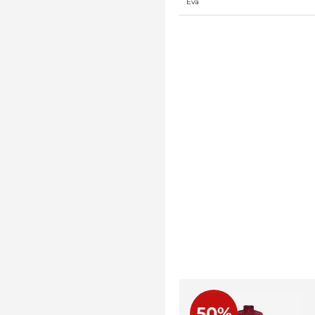
Eva
50%