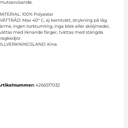
mutsavvisande.
ATERIAL: 100% Polyester
VÄTTRÅD: Max 40° C, ej kemtvätt, strykning på låg
ärme, ingen torktumling, inga blek eller sköljmedel,
vättas med liknande färger, tvättas med stängda
ragkedjor.
TILLVERKNINGSLAND: Kina
Artikelnummer:
4266517032