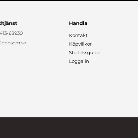
tjänst
Handla
0413-68930
Kontakt
@dobsom.se
Köpvillkor
Storleksguide
Logga in