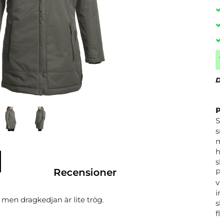
D
S
s
m
h
s
Recensioner
P
v
i
 men dragkedjan är lite trög.
s
f