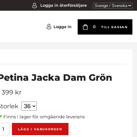
Logga in återförsäljare
Logga in
0
TILL KASSAN
Petina Jacka Dam Grön
1 399 kr
Storlek
Finns i lager för omgående leverans
LÄGG I VARUKORGEN