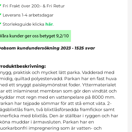
Fri Frakt över 200:- & Fri Retur
Leverans 1-4 arbetsdagar
Storleksguide klicka
här
.
obsom kundundersökning 2023 - 1525 svar
Produktbeskrivning:
nygg, praktisk och mycket lätt parka. Vadderad med
midig, quiltad polyestervadd. Parkan har en fast huva
ed ett snyggt paisleymönstrat foder. Yttermaterialet
ar ett inlaminerat membran som gör den vindtät och
kyddar mot regn med en vattenpelare på 8000 mm.
arkan har tejpade sömmar för att stå emot väta. 2-
ägsblixtlås fram, två blixtlåsförsedda framfickor samt
nnerficka med blixtlås. Den är ställbar i ryggen och har
köna muddar i ärmavsluten. Parkan har en
luorkarbonfri impregnering som är vatten- och