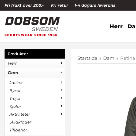
Fri frakt över 200:-
Fri retur
1-4 dagars leverans
Herr
D
Produkter
Startsida
Dam
Petina
Herr
Dam
Jackor
Byxor
Tröjor
Kjolar
Aktiviteter
Skidkläder
Tillbehör