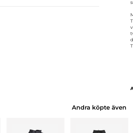
s
M
T
v
t
d
Andra köpte även