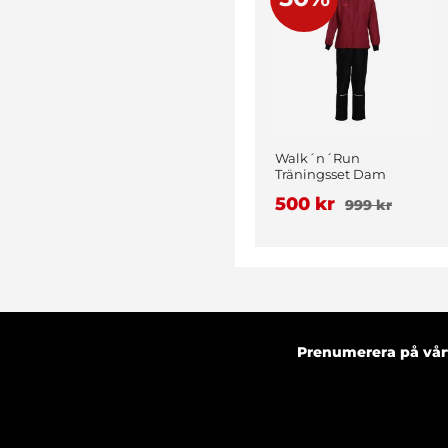
Walk´n´Run
Träningsset Dam
Vinröd
500 kr
999 kr
Prenumerera på vårt