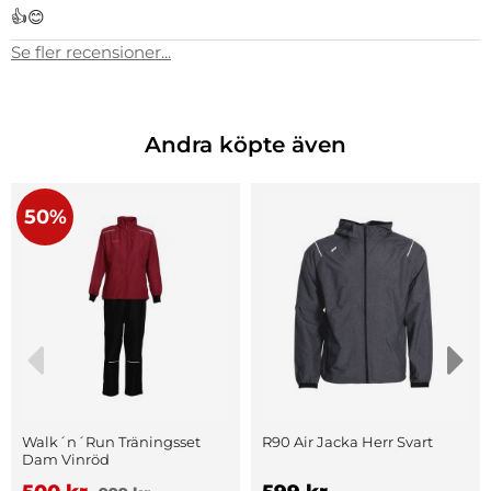
👍😊
Se fler recensioner...
Andra köpte även
50%
Walk´n´Run Träningsset
R90 Air Jacka Herr Svart
Dam Vinröd