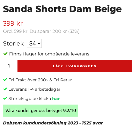
Sanda Shorts Dam Beige
399 kr
Ord.
599 kr
. Du sparar
200 kr
(
33
%)
Storlek
Finns i lager för omgående leverans
LÄGG I VARUKORGEN
Fri Frakt över 200:- & Fri Retur
Leverans 1-4 arbetsdagar
Storleksguide klicka
här
.
Dobsom kundundersökning 2023 - 1525 svar