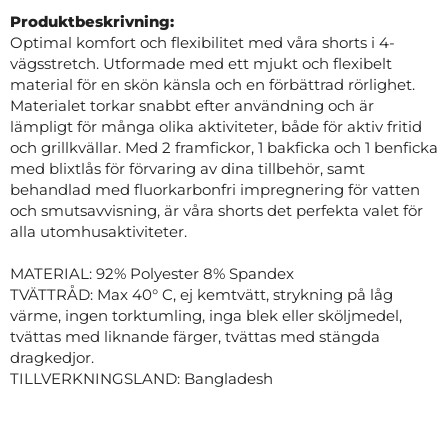
Produktbeskrivning:
Optimal komfort och flexibilitet med våra shorts i 4-
vägsstretch. Utformade med ett mjukt och flexibelt
material för en skön känsla och en förbättrad rörlighet.
Materialet torkar snabbt efter användning och är
lämpligt för många olika aktiviteter, både för aktiv fritid
och grillkvällar. Med 2 framfickor, 1 bakficka och 1 benficka
med blixtlås för förvaring av dina tillbehör, samt
behandlad med fluorkarbonfri impregnering för vatten
och smutsavvisning, är våra shorts det perfekta valet för
alla utomhusaktiviteter.
MATERIAL: 92% Polyester 8% Spandex
TVÄTTRÅD: Max 40° C, ej kemtvätt, strykning på låg
värme, ingen torktumling, inga blek eller sköljmedel,
tvättas med liknande färger, tvättas med stängda
dragkedjor.
TILLVERKNINGSLAND: Bangladesh