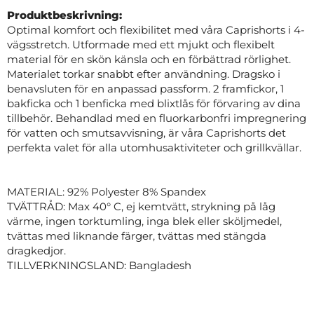
Produktbeskrivning:
Optimal komfort och flexibilitet med våra Caprishorts i 4-
vägsstretch. Utformade med ett mjukt och flexibelt
material för en skön känsla och en förbättrad rörlighet.
Materialet torkar snabbt efter användning. Dragsko i
benavsluten för en anpassad passform. 2 framfickor, 1
bakficka och 1 benficka med blixtlås för förvaring av dina
tillbehör. Behandlad med en fluorkarbonfri impregnering
för vatten och smutsavvisning, är våra Caprishorts det
perfekta valet för alla utomhusaktiviteter och grillkvällar.
MATERIAL: 92% Polyester 8% Spandex
TVÄTTRÅD: Max 40° C, ej kemtvätt, strykning på låg
värme, ingen torktumling, inga blek eller sköljmedel,
tvättas med liknande färger, tvättas med stängda
dragkedjor.
TILLVERKNINGSLAND: Bangladesh