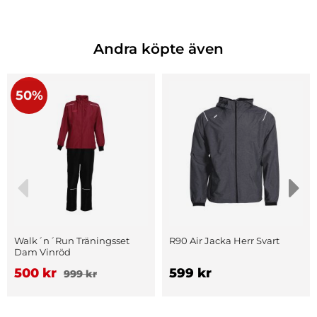
Andra köpte även
50%
Walk´n´Run Träningsset
R90 Air Jacka Herr Svart
Dam Vinröd
500 kr
599 kr
999 kr