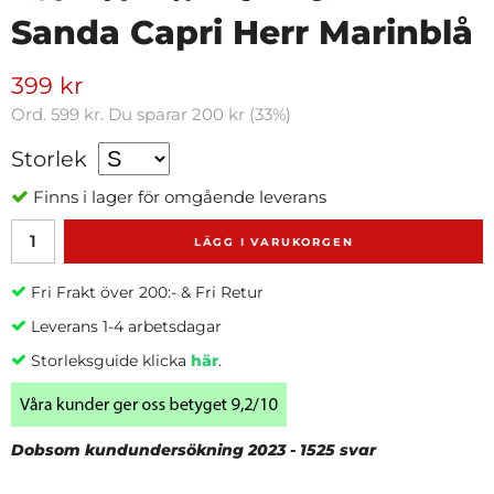
Sanda Capri Herr Marinblå
399 kr
Ord.
599 kr
. Du sparar
200 kr
(
33
%)
Storlek
Finns i lager för omgående leverans
LÄGG I VARUKORGEN
Fri Frakt över 200:- & Fri Retur
Leverans 1-4 arbetsdagar
Storleksguide klicka
här
.
Dobsom kundundersökning 2023 - 1525 svar