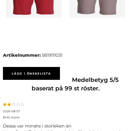
Artikelnummer:
5819111031
LÄGG I ÖNSKELISTA
Medelbetyg
5
/5
baserat på
99
st röster.
2026-08-07
Britt-marie
Dessa var mindre i storleken än