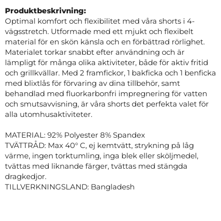
Produktbeskrivning:
Optimal komfort och flexibilitet med våra shorts i 4-
vägsstretch. Utformade med ett mjukt och flexibelt
material för en skön känsla och en förbättrad rörlighet.
Materialet torkar snabbt efter användning och är
lämpligt för många olika aktiviteter, både för aktiv fritid
och grillkvällar. Med 2 framfickor, 1 bakficka och 1 benficka
med blixtlås för förvaring av dina tillbehör, samt
behandlad med fluorkarbonfri impregnering för vatten
och smutsavvisning, är våra shorts det perfekta valet för
alla utomhusaktiviteter.
MATERIAL: 92% Polyester 8% Spandex
TVÄTTRÅD: Max 40° C, ej kemtvätt, strykning på låg
värme, ingen torktumling, inga blek eller sköljmedel,
tvättas med liknande färger, tvättas med stängda
dragkedjor.
TILLVERKNINGSLAND: Bangladesh