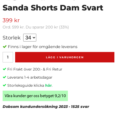
Sanda Shorts Dam Svart
399 kr
Ord.
599 kr
. Du sparar
200 kr
(
33
%)
Storlek
Finns i lager för omgående leverans
LÄGG I VARUKORGEN
Fri Frakt över 200:- & Fri Retur
Leverans 1-4 arbetsdagar
Storleksguide klicka
här
.
Dobsom kundundersökning 2023 - 1525 svar