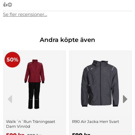
👍😊
Se fler recensioner...
Andra köpte även
50%
Walk´n´Run Träningsset
R90 Air Jacka Herr Svart
Dam Vinröd