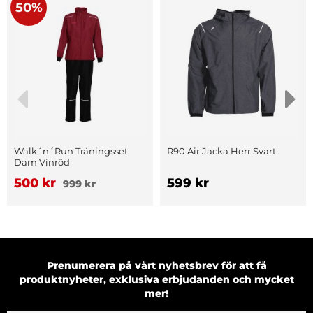
50%
Walk´n´Run Träningsset
R90 Air Jacka Herr Svart
Dam Vinröd
500 kr
599 kr
999 kr
Prenumerera på vårt nyhetsbrev för att få
produktnyheter, exklusiva erbjudanden och mycket
mer!