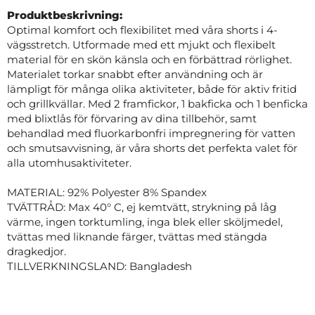
Produktbeskrivning:
Optimal komfort och flexibilitet med våra shorts i 4-
vägsstretch. Utformade med ett mjukt och flexibelt
material för en skön känsla och en förbättrad rörlighet.
Materialet torkar snabbt efter användning och är
lämpligt för många olika aktiviteter, både för aktiv fritid
och grillkvällar. Med 2 framfickor, 1 bakficka och 1 benficka
med blixtlås för förvaring av dina tillbehör, samt
behandlad med fluorkarbonfri impregnering för vatten
och smutsavvisning, är våra shorts det perfekta valet för
alla utomhusaktiviteter.
MATERIAL: 92% Polyester 8% Spandex
TVÄTTRÅD: Max 40° C, ej kemtvätt, strykning på låg
värme, ingen torktumling, inga blek eller sköljmedel,
tvättas med liknande färger, tvättas med stängda
dragkedjor.
TILLVERKNINGSLAND: Bangladesh