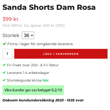
Sanda Shorts Dam Rosa
399 kr
Ord.
599 kr
. Du sparar
200 kr
(
33
%)
Storlek
Finns i lager för omgående leverans
LÄGG I VARUKORGEN
Fri Frakt över 200:- & Fri Retur
Leverans 1-4 arbetsdagar
Storleksguide klicka
här
.
Dobsom kundundersökning 2023 - 1525 svar